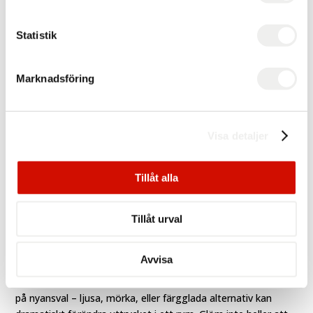
Statistik
Marknadsföring
Visa detaljer
Inspiration
Tillåt alla
Att välja rätt färg och teknik är avgörande för framgången
av dina måleriprojekt. Vi rekommenderar att ni utforskar olika
Tillåt urval
färgbutiker för inspiration, särskilt när det gäller färgval och
appliceringstekniker. Akryl- och latexbaserade färger är
Avvisa
populära för sin hållbarhet och lättanvända egenskaper, men
överväg också specialfärger och effekter för unika ytor. Tänk
på nyansval – ljusa, mörka, eller färgglada alternativ kan