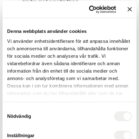
grindar, med expertmålning.
Underhålls- och

Denna webbplats använder cookies
reparationsmålning
Vi använder enhetsidentifierare för att anpassa innehållet
Bibehåll skönheten och livslängden på både inomhus-
och annonserna till användarna, tillhandahålla funktioner
och utomhusytor med regelbundet underhåll och
för sociala medier och analysera vår trafik. Vi
noggranna reparationer.
vidarebefordrar även sådana identifierare och annan
information från din enhet till de sociala medier och
annons- och analysföretag som vi samarbetar med.
Dessa kan i sin tur kombinera informationen med annan
information som du har tillhandahållit eller som de har
samlat in när du har använt deras tjänster.
Samtyckesval
Nödvändig
Inställningar