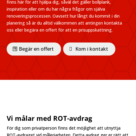
finns här för att hjälpa dig, såväl det gäller bollplank,
inspiration eller om du har några frågor om själva
renoveringsprocessen. Oavsett hur långt du kommit i din
planering så är du alltid välkommen att antingen kontakta
oss eller begära en offert för att en prisuppskattning.
Begär en offert
Kom i kontakt
Vi målar med ROT-avdrag
För dig som privatperson finns det möjlighet att utnyttja
ROT-avdraget vid måleriarbeten. Detta avdrag ger er rätt att