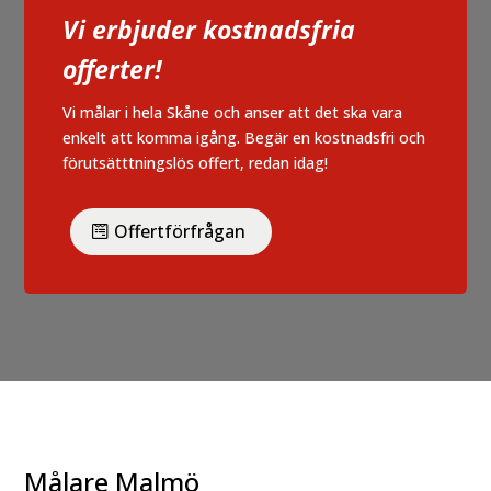
Vi erbjuder kostnadsfria
offerter!
Vi målar i hela Skåne och anser att det ska vara
enkelt att komma igång. Begär en kostnadsfri och
förutsätttningslös offert, redan idag!
Offertförfrågan
Målare Malmö