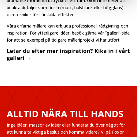
dramatiskt förändra uttrycket i ett rum. Glöm inte heller att
beakta detaljer som finish (matt, halvblank eller högglans)
och tekniker för särskilda effekter.
Våra erfarna målare kan erbjuda professionell rådgivning och
inspiration. För ytterligare idéer, besök gärna vår ”galleri”-sida
för att se exempel på tidigare måleriprojekt vi har utfört.
Letar du efter mer inspiration? Kika in i vårt
galleri →
ALLTID NÄRA TILL HANDS
Inga idéer, massor av idéer eller funderar du över något för
att kunna ta viktiga beslut och komma vidare? Vi på Foxor